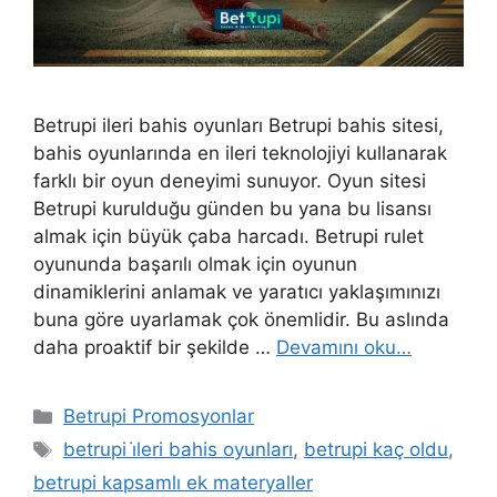
Betrupi ileri bahis oyunları Betrupi bahis sitesi,
bahis oyunlarında en ileri teknolojiyi kullanarak
farklı bir oyun deneyimi sunuyor. Oyun sitesi
Betrupi kurulduğu günden bu yana bu lisansı
almak için büyük çaba harcadı. Betrupi rulet
oyununda başarılı olmak için oyunun
dinamiklerini anlamak ve yaratıcı yaklaşımınızı
buna göre uyarlamak çok önemlidir. Bu aslında
daha proaktif bir şekilde …
Devamını oku…
Kategoriler
Betrupi Promosyonlar
Etiketler
betrupi i̇leri bahis oyunları
,
betrupi kaç oldu
,
betrupi kapsamlı ek materyaller