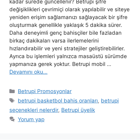
kadar sürede güncellenir? Betrupi şifre
değişiklikleri çevrimiçi olarak yapılabilir ve siteye
yeniden erişim sağlamanızı sağlayacak bir şifre
oluşturmak genellikle yaklaşık 5 dakika sürer.
Daha deneyimli genç bahisçiler bile fazladan
birkaç dakikaları varsa ilerlemelerini
hızlandırabilir ve yeni stratejiler geliştirebilirler.
Ayrıca bu işlemleri yalnızca masaüstü sürümde
yapmanıza gerek yoktur. Betrupi mobil …
Devamını oku…
Kategoriler
Betrupi Promosyonlar
Etiketler
betrupi basketbol bahis oranları
,
betrupi
seçenekleri nelerdir
,
Betrupi üyelik
Yorum yap