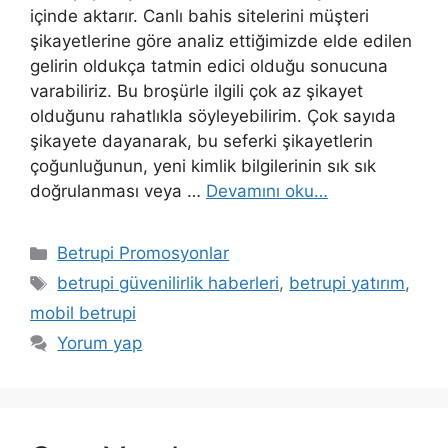
içinde aktarır. Canlı bahis sitelerini müşteri
şikayetlerine göre analiz ettiğimizde elde edilen
gelirin oldukça tatmin edici olduğu sonucuna
varabiliriz. Bu broşürle ilgili çok az şikayet
olduğunu rahatlıkla söyleyebilirim. Çok sayıda
şikayete dayanarak, bu seferki şikayetlerin
çoğunluğunun, yeni kimlik bilgilerinin sık sık
doğrulanması veya …
Devamını oku…
Kategoriler
Betrupi Promosyonlar
Etiketler
betrupi güvenilirlik haberleri
,
betrupi yatırım
,
mobil betrupi
Yorum yap