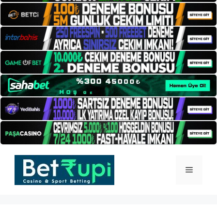
İçeriğe
atla
Menü