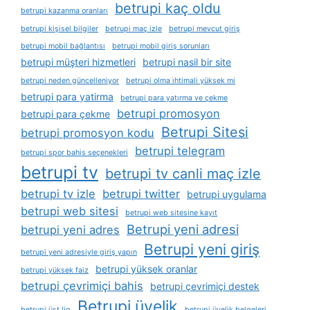
betrupi kaç oldu
betrupi kazanma oranları
betrupi kişisel bilgiler
betrupi maç izle
betrupi mevcut giriş
betrupi mobil bağlantısı
betrupi mobil giriş sorunları
betrupi müşteri hizmetleri
betrupi nasil bir site
betrupi neden güncelleniyor
betrupi olma i̇htimali yüksek mi
betrupi para yatirma
betrupi para yatırma ve çekme
betrupi promosyon
betrupi para çekme
Betrupi Sitesi
betrupi promosyon kodu
betrupi telegram
betrupi spor bahis seçenekleri
betrupi tv
betrupi tv canli maç izle
betrupi tv izle
betrupi twitter
betrupi uygulama
betrupi web sitesi
betrupi web sitesine kayıt
Betrupi yeni adresi
betrupi yeni adres
Betrupi yeni giriş
betrupi yeni adresiyle giriş yapın
betrupi yüksek oranlar
betrupi yüksek faiz
betrupi çevrimiçi bahis
betrupi çevrimiçi destek
Betrupi üyelik
betrupi üst lig
betrupi üyelik belgeleri