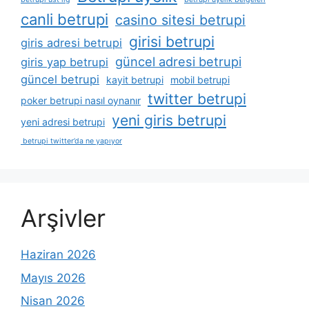
canli betrupi
casino sitesi betrupi
girisi betrupi
giris adresi betrupi
güncel adresi betrupi
giris yap betrupi
güncel betrupi
kayit betrupi
mobil betrupi
twitter betrupi
poker betrupi nasıl oynanır
yeni giris betrupi
yeni adresi betrupi
betrupi twitter’da ne yapıyor
Arşivler
Haziran 2026
Mayıs 2026
Nisan 2026