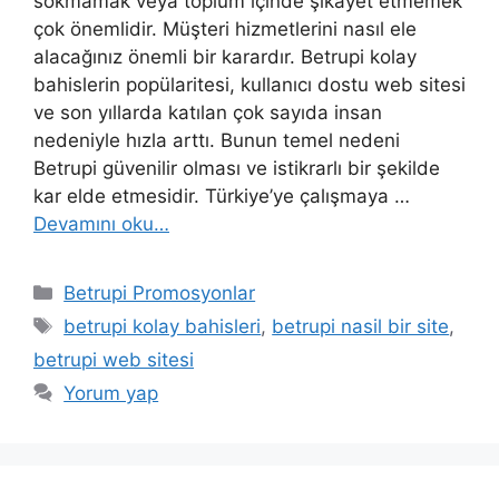
sokmamak veya toplum içinde şikayet etmemek
çok önemlidir. Müşteri hizmetlerini nasıl ele
alacağınız önemli bir karardır. Betrupi kolay
bahislerin popülaritesi, kullanıcı dostu web sitesi
ve son yıllarda katılan çok sayıda insan
nedeniyle hızla arttı. Bunun temel nedeni
Betrupi güvenilir olması ve istikrarlı bir şekilde
kar elde etmesidir. Türkiye’ye çalışmaya …
Devamını oku…
Kategoriler
Betrupi Promosyonlar
Etiketler
betrupi kolay bahisleri
,
betrupi nasil bir site
,
betrupi web sitesi
Yorum yap