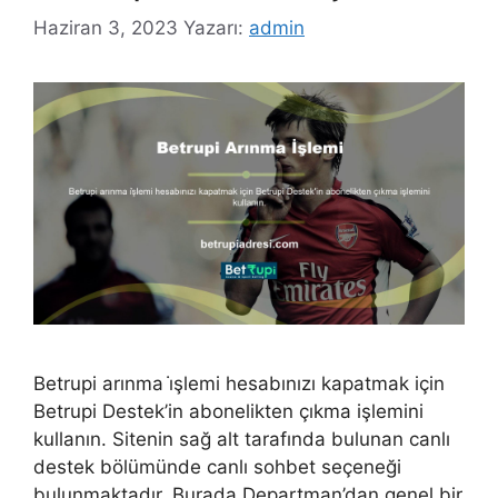
Haziran 3, 2023
Yazarı:
admin
Betrupi arınma i̇şlemi hesabınızı kapatmak için
Betrupi Destek’in abonelikten çıkma işlemini
kullanın. Sitenin sağ alt tarafında bulunan canlı
destek bölümünde canlı sohbet seçeneği
bulunmaktadır. Burada Departman’dan genel bir