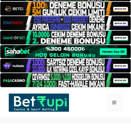
İçeriğe
atla
Menü