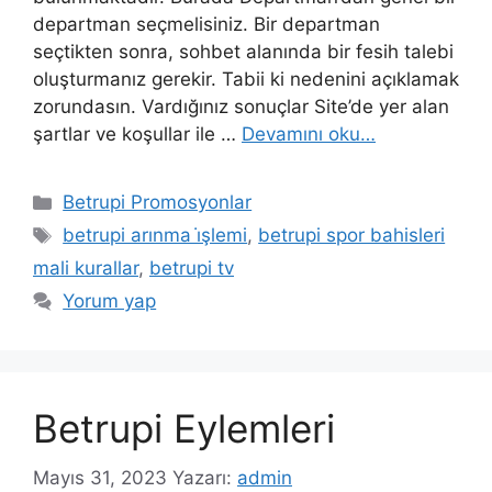
departman seçmelisiniz. Bir departman
seçtikten sonra, sohbet alanında bir fesih talebi
oluşturmanız gerekir. Tabii ki nedenini açıklamak
zorundasın. Vardığınız sonuçlar Site’de yer alan
şartlar ve koşullar ile …
Devamını oku…
Kategoriler
Betrupi Promosyonlar
Etiketler
betrupi arınma i̇şlemi
,
betrupi spor bahisleri
mali kurallar
,
betrupi tv
Yorum yap
Betrupi Eylemleri
Mayıs 31, 2023
Yazarı:
admin