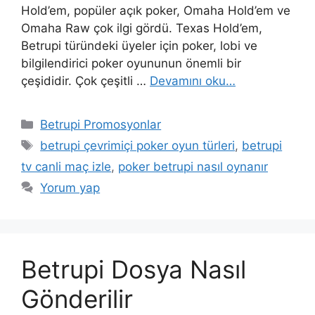
Hold’em, popüler açık poker, Omaha Hold’em ve
Omaha Raw çok ilgi gördü. Texas Hold’em,
Betrupi türündeki üyeler için poker, lobi ve
bilgilendirici poker oyununun önemli bir
çeşididir. Çok çeşitli …
Devamını oku…
Kategoriler
Betrupi Promosyonlar
Etiketler
betrupi çevrimiçi poker oyun türleri
,
betrupi
tv canli maç izle
,
poker betrupi nasıl oynanır
Yorum yap
Betrupi Dosya Nasıl
Gönderilir