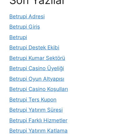
Betrupi Adresi
Betrupi Giriş
Betrupi
Betrupi Destek Ekibi
Betrupi Kumar Sektörü
Betrupi Casino Üyeliği
Betrupi Oyun Altyapısı
Betrupi Casino Koşulları
Betrupi Ters Kupon
Betrupi Yatırım Süresi
Betrupi Farklı Hizmetler
Betrupi Yatırım Katlama