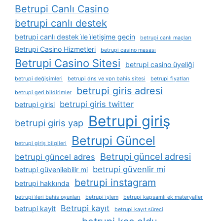
Betrupi Canlı Casino
betrupi canlı destek
betrupi canlı destek i̇le i̇letişime geçin
betrupi canlı maçları
Betrupi Casino Hizmetleri
betrupi casino masası
Betrupi Casino Sitesi
betrupi casino üyeliği
betrupi değişimleri
betrupi dns ve vpn bahis sitesi
betrupi fiyatları
betrupi giris adresi
betrupi geri bildirimler
betrupi giris twitter
betrupi girisi
Betrupi giriş
betrupi giris yap
Betrupi Güncel
betrupi giriş bilgileri
Betrupi güncel adresi
betrupi güncel adres
betrupi güvenlir mi
betrupi güvenilebilir mi
betrupi instagram
betrupi hakkında
betrupi i̇leri bahis oyunları
betrupi i̇şlem
betrupi kapsamlı ek materyaller
Betrupi kayıt
betrupi kayit
betrupi kayıt süreci