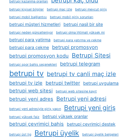
betrupi kaç oldu
betrupi kazanma oranları
betrupi kişisel bilgiler
betrupi maç izle
betrupi mevcut giriş
betrupi mobil bağlantısı
betrupi mobil giriş sorunları
betrupi müşteri hizmetleri
betrupi nasil bir site
betrupi neden güncelleniyor
betrupi olma i̇htimali yüksek mi
betrupi para yatirma
betrupi para yatırma ve çekme
betrupi promosyon
betrupi para çekme
Betrupi Sitesi
betrupi promosyon kodu
betrupi telegram
betrupi spor bahis seçenekleri
betrupi tv
betrupi tv canli maç izle
betrupi tv izle
betrupi twitter
betrupi uygulama
betrupi web sitesi
betrupi web sitesine kayıt
Betrupi yeni adresi
betrupi yeni adres
Betrupi yeni giriş
betrupi yeni adresiyle giriş yapın
betrupi yüksek oranlar
betrupi yüksek faiz
betrupi çevrimiçi bahis
betrupi çevrimiçi destek
Betrupi üyelik
betrupi üst lig
betrupi üyelik belgeleri