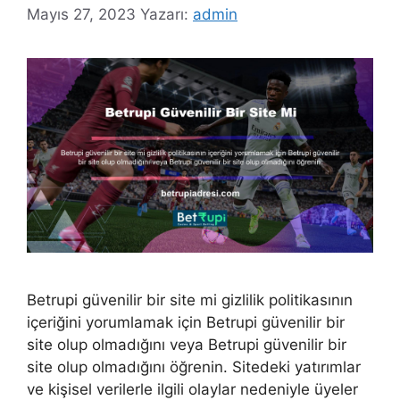
Mayıs 27, 2023
Yazarı:
admin
Betrupi güvenilir bir site mi gizlilik politikasının
içeriğini yorumlamak için Betrupi güvenilir bir
site olup olmadığını veya Betrupi güvenilir bir
site olup olmadığını öğrenin. Sitedeki yatırımlar
ve kişisel verilerle ilgili olaylar nedeniyle üyeler