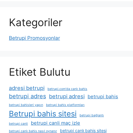
Kategoriler
Betrupi Promosyonlar
Etiket Bulutu
adresi betrupi
betrupi.com'da canlı bahis
betrupi adres
betrupi adresi
betrupi bahis
betrupi bahisleri yapın
betrupi bahis platformları
Betrupi bahis sitesi
betrupi bağlantı
betrupi canli maç izle
betrupi canli
betrupi canlı bahis sitesi
betrupi canlı bahis nasıl oynanır