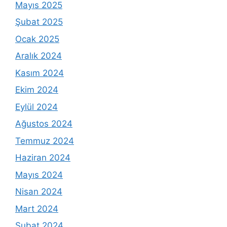
Mayıs 2025
Şubat 2025
Ocak 2025
Aralık 2024
Kasım 2024
Ekim 2024
Eylül 2024
Ağustos 2024
Temmuz 2024
Haziran 2024
Mayıs 2024
Nisan 2024
Mart 2024
Şubat 2024