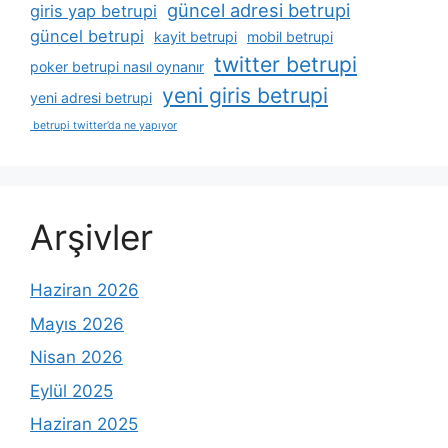
güncel adresi betrupi
giris yap betrupi
güncel betrupi
kayit betrupi
mobil betrupi
twitter betrupi
poker betrupi nasıl oynanır
yeni giris betrupi
yeni adresi betrupi
betrupi twitter’da ne yapıyor
Arşivler
Haziran 2026
Mayıs 2026
Nisan 2026
Eylül 2025
Haziran 2025