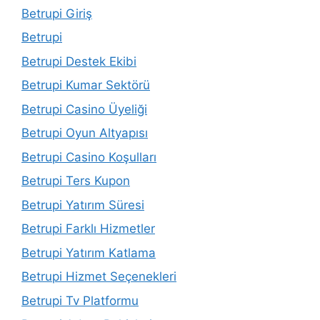
Betrupi Giriş
Betrupi
Betrupi Destek Ekibi
Betrupi Kumar Sektörü
Betrupi Casino Üyeliği
Betrupi Oyun Altyapısı
Betrupi Casino Koşulları
Betrupi Ters Kupon
Betrupi Yatırım Süresi
Betrupi Farklı Hizmetler
Betrupi Yatırım Katlama
Betrupi Hizmet Seçenekleri
Betrupi Tv Platformu