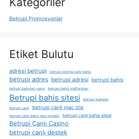
Kategoriler
Betrupi Promosyonlar
Etiket Bulutu
adresi betrupi
betrupi.com'da canlı bahis
betrupi adres
betrupi adresi
betrupi bahis
betrupi bahisleri yapın
betrupi bahis platformları
Betrupi bahis sitesi
betrupi bağlantı
betrupi canli maç izle
betrupi canli
betrupi canlı bahis sitesi
betrupi canlı bahis nasıl oynanır
Betrupi Canlı Casino
betrupi canlı destek