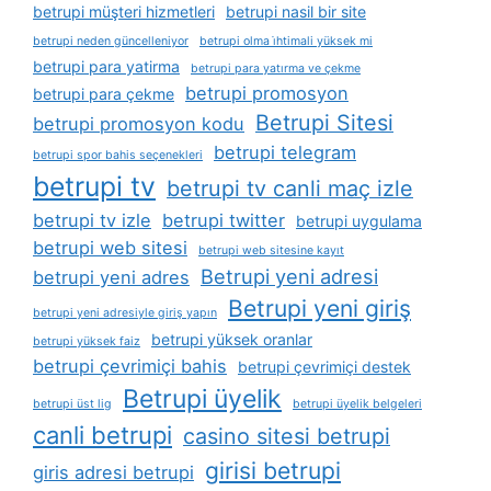
betrupi müşteri hizmetleri
betrupi nasil bir site
betrupi neden güncelleniyor
betrupi olma i̇htimali yüksek mi
betrupi para yatirma
betrupi para yatırma ve çekme
betrupi promosyon
betrupi para çekme
Betrupi Sitesi
betrupi promosyon kodu
betrupi telegram
betrupi spor bahis seçenekleri
betrupi tv
betrupi tv canli maç izle
betrupi tv izle
betrupi twitter
betrupi uygulama
betrupi web sitesi
betrupi web sitesine kayıt
Betrupi yeni adresi
betrupi yeni adres
Betrupi yeni giriş
betrupi yeni adresiyle giriş yapın
betrupi yüksek oranlar
betrupi yüksek faiz
betrupi çevrimiçi bahis
betrupi çevrimiçi destek
Betrupi üyelik
betrupi üst lig
betrupi üyelik belgeleri
canli betrupi
casino sitesi betrupi
girisi betrupi
giris adresi betrupi