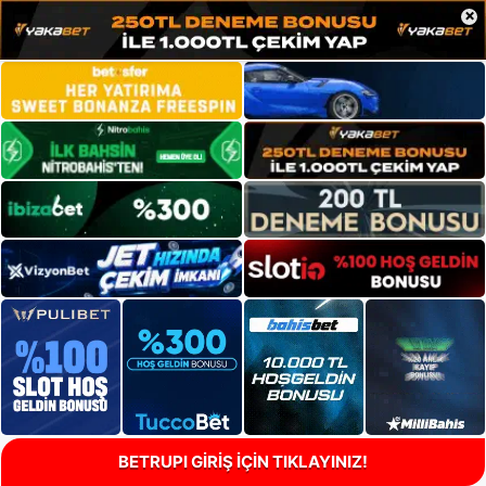
×
BETRUPI GİRİŞ İÇİN TIKLAYINIZ!