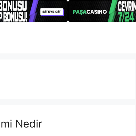
mi Nedir