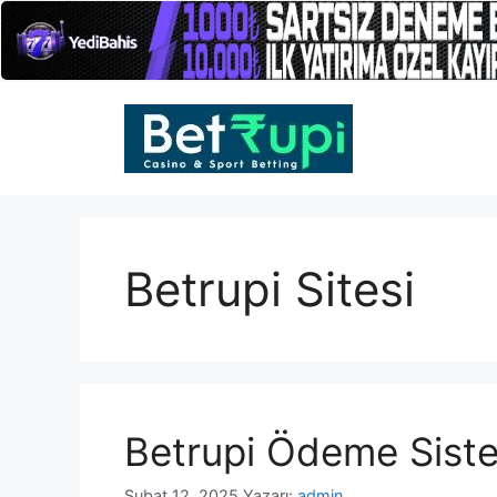
İçeriğe
atla
Betrupi Sitesi
Betrupi Ödeme Siste
Şubat 12, 2025
Yazarı:
admin