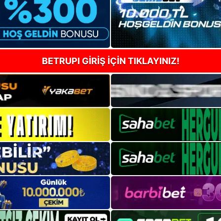
BETRUPI GİRİŞ İÇİN TIKLAYINIZ!