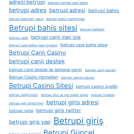
adresi betrupi
betrupi.com'da canlı bahis
betrupi adres
betrupi adresi
betrupi bahis
betrupi bahisleri yapın
betrupi bahis platformları
Betrupi bahis sitesi
betrupi bağlantı
betrupi canli maç izle
betrupi canli
betrupi canlı bahis sitesi
betrupi canlı bahis nasıl oynanır
Betrupi Canlı Casino
betrupi canlı destek
betrupi canlı destek i̇le i̇letişime geçin
betrupi canlı maçları
Betrupi Casino Hizmetleri
betrupi casino masası
Betrupi Casino Sitesi
betrupi casino üyeliği
betrupi değişimleri
betrupi dns ve vpn bahis sitesi
betrupi fiyatları
betrupi giris adresi
betrupi geri bildirimler
betrupi giris twitter
betrupi girisi
Betrupi giriş
betrupi giris yap
Betrupi Güncel