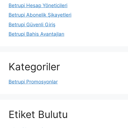
Betrupi Hesap Yöneticileri
Betrupi Abonelik Şikayetleri
Betrupi Güvenli Giriş
Betrupi Bahis Avantajları
Kategoriler
Betrupi Promosyonlar
Etiket Bulutu