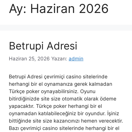
Ay:
Haziran 2026
Betrupi Adresi
Haziran 25, 2026
Yazarı:
admin
Betrupi Adresi çevrimiçi casino sitelerinde
herhangi bir el oynamanıza gerek kalmadan
Türkçe poker oynayabilirsiniz. Oyunu
bitirdiğinizde site size otomatik olarak ödeme
yapacaktır. Türkçe poker herhangi bir el
oynamadan katılabileceğiniz bir oyundur. İşiniz
bittiğinde site size kazancınızı hemen verecektir.
Bazı çevrimiçi casino sitelerinde herhangi bir el