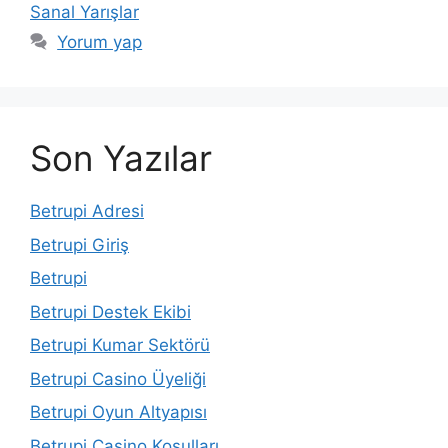
Sanal Yarışlar
Yorum yap
Son Yazılar
Betrupi Adresi
Betrupi Giriş
Betrupi
Betrupi Destek Ekibi
Betrupi Kumar Sektörü
Betrupi Casino Üyeliği
Betrupi Oyun Altyapısı
Betrupi Casino Koşulları