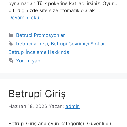
oynamadan Türk pokerine katılabilirsiniz. Oyunu
bitirdiğinizde site size otomatik olarak …
Devamını oku…
Kategoriler
Betrupi Promosyonlar
Etiketler
betrupi adresi
,
Betrupi Çevrimiçi Slotlar
,
Betrupi İnceleme Hakkında
Yorum yap
Betrupi Giriş
Haziran 18, 2026
Yazarı:
admin
Betrupi Giriş ana oyun kategorileri Güvenli bir