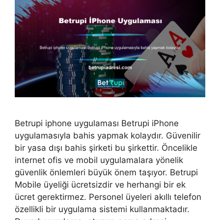
Betrupi iphone uygulaması Betrupi iPhone
uygulamasıyla bahis yapmak kolaydır. Güvenilir
bir yasa dışı bahis şirketi bu şirkettir. Öncelikle
internet ofis ve mobil uygulamalara yönelik
güvenlik önlemleri büyük önem taşıyor. Betrupi
Mobile üyeliği ücretsizdir ve herhangi bir ek
ücret gerektirmez. Personel üyeleri akıllı telefon
özellikli bir uygulama sistemi kullanmaktadır.