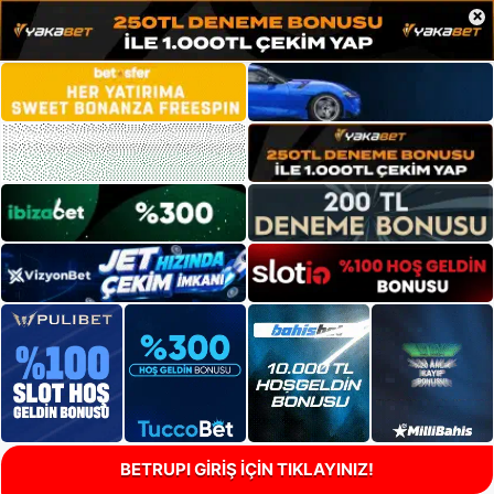
×
BETRUPI GİRİŞ İÇİN TIKLAYINIZ!