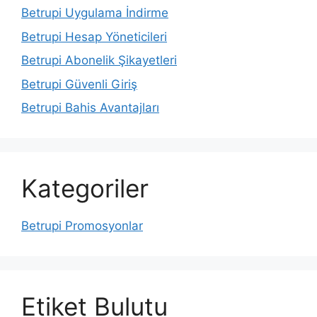
Betrupi Uygulama İndirme
Betrupi Hesap Yöneticileri
Betrupi Abonelik Şikayetleri
Betrupi Güvenli Giriş
Betrupi Bahis Avantajları
Kategoriler
Betrupi Promosyonlar
Etiket Bulutu