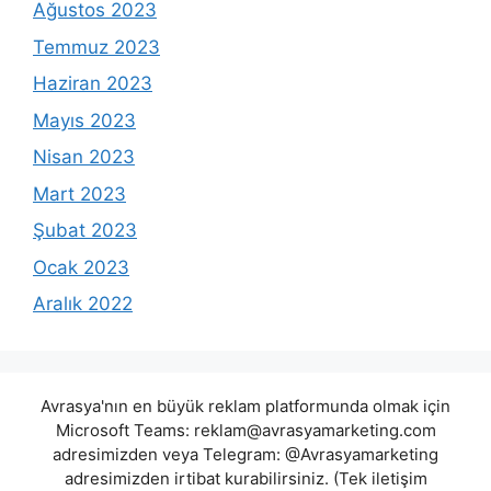
Ağustos 2023
Temmuz 2023
Haziran 2023
Mayıs 2023
Nisan 2023
Mart 2023
Şubat 2023
Ocak 2023
Aralık 2022
Avrasya'nın en büyük reklam platformunda olmak için
Microsoft Teams:
reklam@avrasyamarketing.com
adresimizden veya Telegram: @Avrasyamarketing
adresimizden irtibat kurabilirsiniz. (Tek iletişim