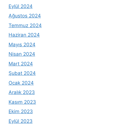
Eylül 2024
Ağustos 2024
Temmuz 2024
Haziran 2024
Mayıs 2024
Nisan 2024
Mart 2024
Şubat 2024
Ocak 2024
Aralık 2023
Kasım 2023
Ekim 2023
Eylül 2023