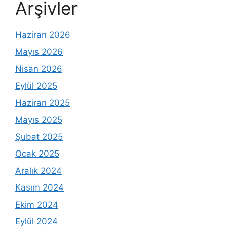
Arşivler
Haziran 2026
Mayıs 2026
Nisan 2026
Eylül 2025
Haziran 2025
Mayıs 2025
Şubat 2025
Ocak 2025
Aralık 2024
Kasım 2024
Ekim 2024
Eylül 2024