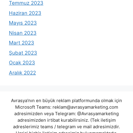
Temmuz 2023
Haziran 2023
Mayıs 2023
Nisan 2023
Mart 2023
Şubat 2023
Ocak 2023
Aralık 2022
Avrasya'nın en büyük reklam platformunda olmak için
Microsoft Teams:
reklam@avrasyamarketing.com
adresimizden veya Telegram: @Avrasyamarketing
adresimizden irtibat kurabilirsiniz. (Tek iletişim
adreslerimiz teams / telegram ve mail adresimizdir.