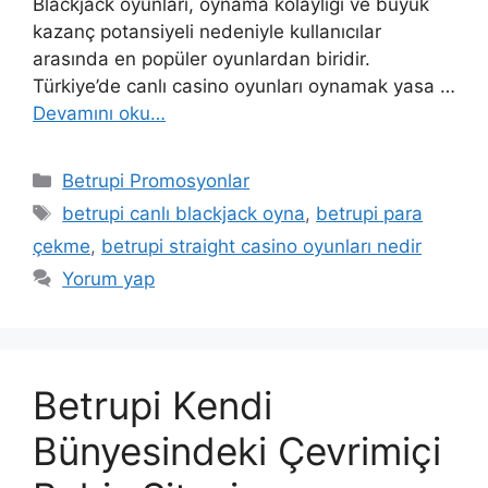
Blackjack oyunları, oynama kolaylığı ve büyük
kazanç potansiyeli nedeniyle kullanıcılar
arasında en popüler oyunlardan biridir.
Türkiye’de canlı casino oyunları oynamak yasa …
Devamını oku…
Kategoriler
Betrupi Promosyonlar
Etiketler
betrupi canlı blackjack oyna
,
betrupi para
çekme
,
betrupi straight casino oyunları nedir
Yorum yap
Betrupi Kendi
Bünyesindeki Çevrimiçi