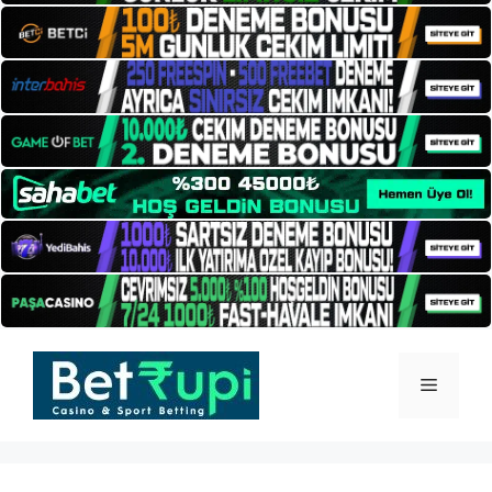
İçeriğe
atla
Menü