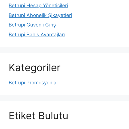
Betrupi Hesap Yöneticileri
Betrupi Abonelik Şikayetleri
Betrupi Güvenli Giriş
Betrupi Bahis Avantajları
Kategoriler
Betrupi Promosyonlar
Etiket Bulutu