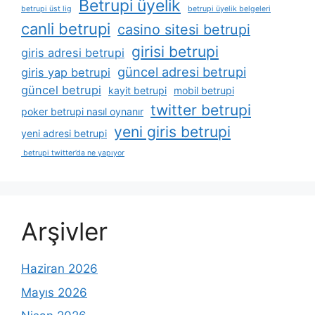
Betrupi üyelik
betrupi üst lig
betrupi üyelik belgeleri
canli betrupi
casino sitesi betrupi
girisi betrupi
giris adresi betrupi
güncel adresi betrupi
giris yap betrupi
güncel betrupi
kayit betrupi
mobil betrupi
twitter betrupi
poker betrupi nasıl oynanır
yeni giris betrupi
yeni adresi betrupi
betrupi twitter’da ne yapıyor
Arşivler
Haziran 2026
Mayıs 2026