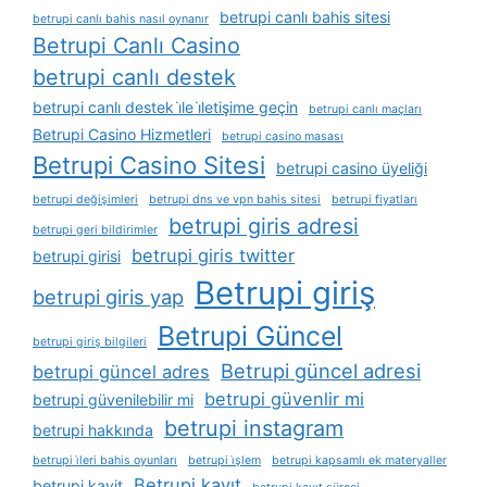
betrupi canlı bahis sitesi
betrupi canlı bahis nasıl oynanır
Betrupi Canlı Casino
betrupi canlı destek
betrupi canlı destek i̇le i̇letişime geçin
betrupi canlı maçları
Betrupi Casino Hizmetleri
betrupi casino masası
Betrupi Casino Sitesi
betrupi casino üyeliği
betrupi değişimleri
betrupi dns ve vpn bahis sitesi
betrupi fiyatları
betrupi giris adresi
betrupi geri bildirimler
betrupi giris twitter
betrupi girisi
Betrupi giriş
betrupi giris yap
Betrupi Güncel
betrupi giriş bilgileri
Betrupi güncel adresi
betrupi güncel adres
betrupi güvenlir mi
betrupi güvenilebilir mi
betrupi instagram
betrupi hakkında
betrupi i̇leri bahis oyunları
betrupi i̇şlem
betrupi kapsamlı ek materyaller
Betrupi kayıt
betrupi kayit