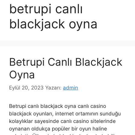
betrupi canlı
blackjack oyna
Betrupi Canlı Blackjack
Oyna
Eylül 20, 2023
Yazarı:
admin
Betrupi canlı blackjack oyna canlı casino
blackjack oyunları, internet ortamının sunduğu
kolaylıklar sayesinde canlı casino sitelerinde
oynanan oldukça popüler bir oyun haline