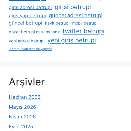
girisi betrupi
giris adresi betrupi
güncel adresi betrupi
giris yap betrupi
güncel betrupi
kayit betrupi
mobil betrupi
twitter betrupi
poker betrupi nasıl oynanır
yeni giris betrupi
yeni adresi betrupi
betrupi twitter’da ne yapıyor
Arşivler
Haziran 2026
Mayıs 2026
Nisan 2026
Eylül 2025