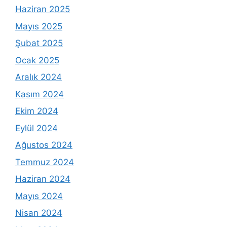
Haziran 2025
Mayıs 2025
Şubat 2025
Ocak 2025
Aralık 2024
Kasım 2024
Ekim 2024
Eylül 2024
Ağustos 2024
Temmuz 2024
Haziran 2024
Mayıs 2024
Nisan 2024