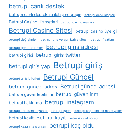
betrupi canlı destek
betrupi canlı destek i̇le i̇letişime geçin
betrupi canlı maçları
Betrupi Casino Hizmetleri
betrupi casino masası
Betrupi Casino Sitesi
betrupi casino üyeliği
betrupi değişimleri
betrupi dns ve vpn bahis sitesi
betrupi fiyatları
betrupi giris adresi
betrupi geri bildirimler
betrupi giris twitter
betrupi girisi
Betrupi giriş
betrupi giris yap
Betrupi Güncel
betrupi giriş bilgileri
Betrupi güncel adresi
betrupi güncel adres
betrupi güvenlir mi
betrupi güvenilebilir mi
betrupi instagram
betrupi hakkında
betrupi i̇leri bahis oyunları
betrupi i̇şlem
betrupi kapsamlı ek materyaller
Betrupi kayıt
betrupi kayit
betrupi kayıt süreci
betrupi kaç oldu
betrupi kazanma oranları