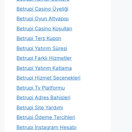
Betrupi Casino Üyeliği
Betrupi Oyun Altyapısı
Betrupi Casino Koşulları
Betrupi Ters Kupon
Betrupi Yatırım Süresi
Betrupi Farklı Hizmetler
Betrupi Yatırım Katlama
Betrupi Hizmet Seçenekleri
Betrupi Tv Platformu
Betrupi Adres Bahisleri
Betrupi Site Yardımı
Betrupi Ödeme Tercihleri
Betrupi İnstagram Hesabı