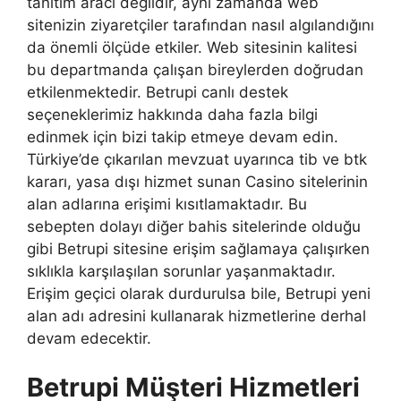
tanıtım aracı değildir, aynı zamanda web
sitenizin ziyaretçiler tarafından nasıl algılandığını
da önemli ölçüde etkiler. Web sitesinin kalitesi
bu departmanda çalışan bireylerden doğrudan
etkilenmektedir. Betrupi canlı destek
seçeneklerimiz hakkında daha fazla bilgi
edinmek için bizi takip etmeye devam edin.
Türkiye’de çıkarılan mevzuat uyarınca tib ve btk
kararı, yasa dışı hizmet sunan Casino sitelerinin
alan adlarına erişimi kısıtlamaktadır. Bu
sebepten dolayı diğer bahis sitelerinde olduğu
gibi Betrupi sitesine erişim sağlamaya çalışırken
sıklıkla karşılaşılan sorunlar yaşanmaktadır.
Erişim geçici olarak durdurulsa bile, Betrupi yeni
alan adı adresini kullanarak hizmetlerine derhal
devam edecektir.
Betrupi Müşteri Hizmetleri