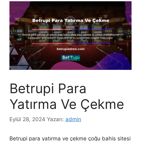
Betrupi Para
Yatırma Ve Çekme
Eylül 28, 2024
Yazarı:
admin
Betrupi para yatırma ve çekme çoğu bahis sitesi