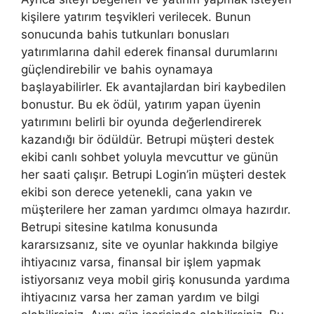
kişilere yatırım teşvikleri verilecek. Bunun
sonucunda bahis tutkunları bonusları
yatırımlarına dahil ederek finansal durumlarını
güçlendirebilir ve bahis oynamaya
başlayabilirler. Ek avantajlardan biri kaybedilen
bonustur. Bu ek ödül, yatırım yapan üyenin
yatırımını belirli bir oyunda değerlendirerek
kazandığı bir ödüldür. Betrupi müşteri destek
ekibi canlı sohbet yoluyla mevcuttur ve günün
her saati çalışır. Betrupi Login’in müşteri destek
ekibi son derece yetenekli, cana yakın ve
müşterilere her zaman yardımcı olmaya hazırdır.
Betrupi sitesine katılma konusunda
kararsızsanız, site ve oyunlar hakkında bilgiye
ihtiyacınız varsa, finansal bir işlem yapmak
istiyorsanız veya mobil giriş konusunda yardıma
ihtiyacınız varsa her zaman yardım ve bilgi