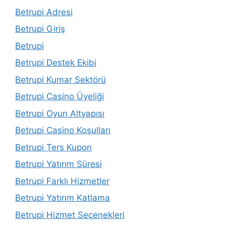
Betrupi Adresi
Betrupi Giriş
Betrupi
Betrupi Destek Ekibi
Betrupi Kumar Sektörü
Betrupi Casino Üyeliği
Betrupi Oyun Altyapısı
Betrupi Casino Koşulları
Betrupi Ters Kupon
Betrupi Yatırım Süresi
Betrupi Farklı Hizmetler
Betrupi Yatırım Katlama
Betrupi Hizmet Seçenekleri