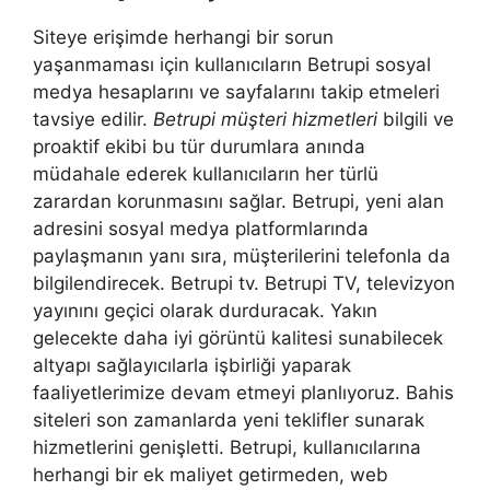
Siteye erişimde herhangi bir sorun
yaşanmaması için kullanıcıların Betrupi sosyal
medya hesaplarını ve sayfalarını takip etmeleri
tavsiye edilir.
Betrupi müşteri hizmetleri
bilgili ve
proaktif ekibi bu tür durumlara anında
müdahale ederek kullanıcıların her türlü
zarardan korunmasını sağlar. Betrupi, yeni alan
adresini sosyal medya platformlarında
paylaşmanın yanı sıra, müşterilerini telefonla da
bilgilendirecek. Betrupi tv. Betrupi TV, televizyon
yayınını geçici olarak durduracak. Yakın
gelecekte daha iyi görüntü kalitesi sunabilecek
altyapı sağlayıcılarla işbirliği yaparak
faaliyetlerimize devam etmeyi planlıyoruz. Bahis
siteleri son zamanlarda yeni teklifler sunarak
hizmetlerini genişletti. Betrupi, kullanıcılarına
herhangi bir ek maliyet getirmeden, web