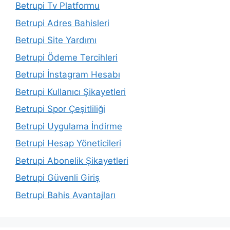
Betrupi Tv Platformu
Betrupi Adres Bahisleri
Betrupi Site Yardımı
Betrupi Ödeme Tercihleri
Betrupi İnstagram Hesabı
Betrupi Kullanıcı Şikayetleri
Betrupi Spor Çeşitliliği
Betrupi Uygulama İndirme
Betrupi Hesap Yöneticileri
Betrupi Abonelik Şikayetleri
Betrupi Güvenli Giriş
Betrupi Bahis Avantajları