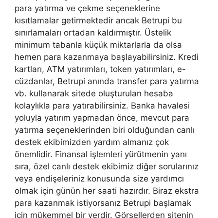
para yatırma ve çekme seçeneklerine
kısıtlamalar getirmektedir ancak Betrupi bu
sınırlamaları ortadan kaldırmıştır. Üstelik
minimum tabanla küçük miktarlarla da olsa
hemen para kazanmaya başlayabilirsiniz. Kredi
kartları, ATM yatırımları, token yatırımları, e-
cüzdanlar, Betrupi anında transfer para yatırma
vb. kullanarak sitede oluşturulan hesaba
kolaylıkla para yatırabilirsiniz. Banka havalesi
yoluyla yatırım yapmadan önce, mevcut para
yatırma seçeneklerinden biri olduğundan canlı
destek ekibimizden yardım almanız çok
önemlidir. Finansal işlemleri yürütmenin yanı
sıra, özel canlı destek ekibimiz diğer sorularınız
veya endişeleriniz konusunda size yardımcı
olmak için günün her saati hazırdır. Biraz ekstra
para kazanmak istiyorsanız Betrupi başlamak
için mükemmel bir yerdir. Görsellerden sitenin