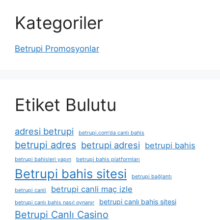
Kategoriler
Betrupi Promosyonlar
Etiket Bulutu
adresi betrupi
betrupi.com'da canlı bahis
betrupi adres
betrupi adresi
betrupi bahis
betrupi bahisleri yapın
betrupi bahis platformları
Betrupi bahis sitesi
betrupi bağlantı
betrupi canli maç izle
betrupi canli
betrupi canlı bahis sitesi
betrupi canlı bahis nasıl oynanır
Betrupi Canlı Casino