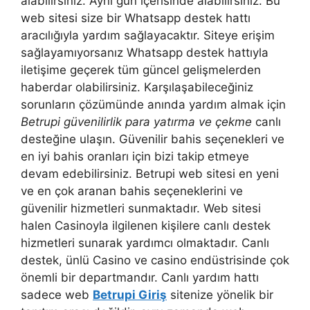
alabilirsiniz. Aynı gün içerisinde alabilirsiniz. Bu
web sitesi size bir Whatsapp destek hattı
aracılığıyla yardım sağlayacaktır. Siteye erişim
sağlayamıyorsanız Whatsapp destek hattıyla
iletişime geçerek tüm güncel gelişmelerden
haberdar olabilirsiniz. Karşılaşabileceğiniz
sorunların çözümünde anında yardım almak için
Betrupi güvenilirlik para yatırma ve çekme
canlı
desteğine ulaşın. Güvenilir bahis seçenekleri ve
en iyi bahis oranları için bizi takip etmeye
devam edebilirsiniz. Betrupi web sitesi en yeni
ve en çok aranan bahis seçeneklerini ve
güvenilir hizmetleri sunmaktadır. Web sitesi
halen Casinoyla ilgilenen kişilere canlı destek
hizmetleri sunarak yardımcı olmaktadır. Canlı
destek, ünlü Casino ve casino endüstrisinde çok
önemli bir departmandır. Canlı yardım hattı
sadece web
Betrupi Giriş
sitenize yönelik bir