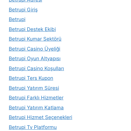
Betrupi Giriş
Betrupi
Betrupi Destek Ekibi
Betrupi Kumar Sektörü
Betrupi Casino Üyeliği
Betrupi Oyun Altyapısı
Betrupi Casino Koşulları
Betrupi Ters Kupon
Betrupi Yatırım Süresi
Betrupi Farklı Hizmetler
Betrupi Yatırım Katlama
Betrupi Hizmet Seçenekleri
Betrupi Tv Platformu