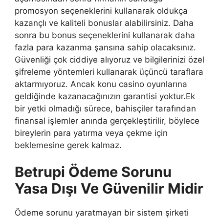
promosyon seçeneklerini kullanarak oldukça
kazançlı ve kaliteli bonuslar alabilirsiniz. Daha
sonra bu bonus seçeneklerini kullanarak daha
fazla para kazanma şansına sahip olacaksınız.
Güvenliği çok ciddiye alıyoruz ve bilgilerinizi özel
şifreleme yöntemleri kullanarak üçüncü taraflara
aktarmıyoruz. Ancak konu casino oyunlarına
geldiğinde kazanacağınızın garantisi yoktur.Ek
bir yetki olmadığı sürece, bahisçiler tarafından
finansal işlemler anında gerçekleştirilir, böylece
bireylerin para yatırma veya çekme için
beklemesine gerek kalmaz.
Betrupi Ödeme Sorunu
Yasa Dışı Ve Güvenilir Midir
Ödeme sorunu yaratmayan bir sistem şirketi