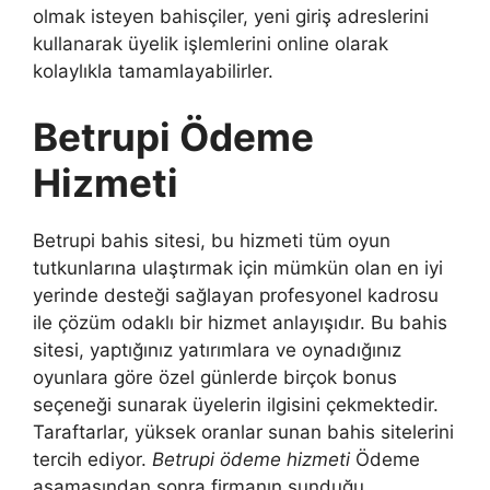
olmak isteyen bahisçiler, yeni giriş adreslerini
kullanarak üyelik işlemlerini online olarak
kolaylıkla tamamlayabilirler.
Betrupi Ödeme
Hizmeti
Betrupi bahis sitesi, bu hizmeti tüm oyun
tutkunlarına ulaştırmak için mümkün olan en iyi
yerinde desteği sağlayan profesyonel kadrosu
ile çözüm odaklı bir hizmet anlayışıdır. Bu bahis
sitesi, yaptığınız yatırımlara ve oynadığınız
oyunlara göre özel günlerde birçok bonus
seçeneği sunarak üyelerin ilgisini çekmektedir.
Taraftarlar, yüksek oranlar sunan bahis sitelerini
tercih ediyor.
Betrupi ödeme hizmeti
Ödeme
aşamasından sonra firmanın sunduğu