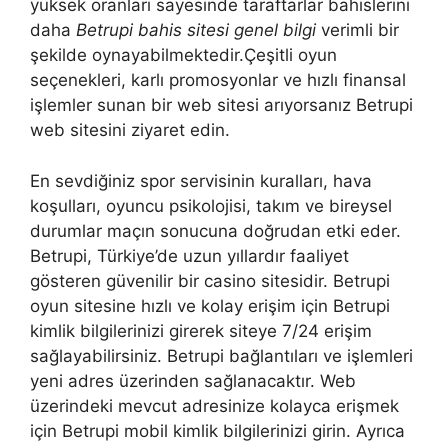
yüksek oranları sayesinde taraftarlar bahislerini
daha
Betrupi bahis sitesi genel bilgi
verimli bir
şekilde oynayabilmektedir.Çeşitli oyun
seçenekleri, karlı promosyonlar ve hızlı finansal
işlemler sunan bir web sitesi arıyorsanız Betrupi
web sitesini ziyaret edin.
En sevdiğiniz spor servisinin kuralları, hava
koşulları, oyuncu psikolojisi, takım ve bireysel
durumlar maçın sonucuna doğrudan etki eder.
Betrupi, Türkiye’de uzun yıllardır faaliyet
gösteren güvenilir bir casino sitesidir. Betrupi
oyun sitesine hızlı ve kolay erişim için Betrupi
kimlik bilgilerinizi girerek siteye 7/24 erişim
sağlayabilirsiniz. Betrupi bağlantıları ve işlemleri
yeni adres üzerinden sağlanacaktır. Web
üzerindeki mevcut adresinize kolayca erişmek
için Betrupi mobil kimlik bilgilerinizi girin. Ayrıca