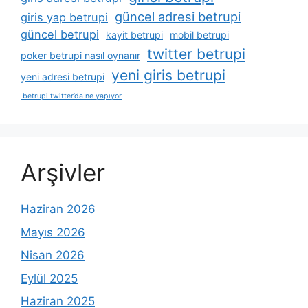
güncel adresi betrupi
giris yap betrupi
güncel betrupi
kayit betrupi
mobil betrupi
twitter betrupi
poker betrupi nasıl oynanır
yeni giris betrupi
yeni adresi betrupi
betrupi twitter’da ne yapıyor
Arşivler
Haziran 2026
Mayıs 2026
Nisan 2026
Eylül 2025
Haziran 2025