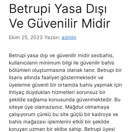
Betrupi Yasa Dışı
Ve Güvenilir Midir
Ekim 25, 2023
Yazarı:
admin
Betrupi yasa dışı ve güvenilir midir seobahis,
kullanıcıların minimum bilgi ile güvenilir bahis
bölümleri oluşturmasına olanak tanır. Betrupi bir
lisans altında faaliyet göstermektedir ve
üyelerine güvenli bir ortamda bahis yapmak için
ihtiyaç duydukları hizmetleri sorunsuz bir
şekilde sağlama konusunda güvenmektedir. Bu
siteye üye olamazsınız. Mağdur olmamaya
çalışıyorum çünkü bu site güçlü bir kadroya ve
bahis mağazası işlemlerini etkili bir şekilde
koruyan uzman bir ekibe sahip. Betrupi üyesi