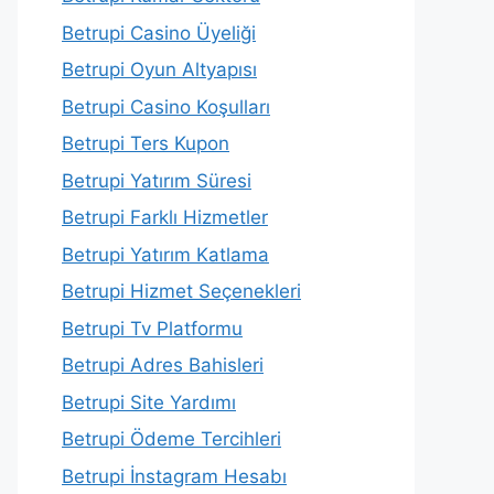
Betrupi Casino Üyeliği
Betrupi Oyun Altyapısı
Betrupi Casino Koşulları
Betrupi Ters Kupon
Betrupi Yatırım Süresi
Betrupi Farklı Hizmetler
Betrupi Yatırım Katlama
Betrupi Hizmet Seçenekleri
Betrupi Tv Platformu
Betrupi Adres Bahisleri
Betrupi Site Yardımı
Betrupi Ödeme Tercihleri
Betrupi İnstagram Hesabı