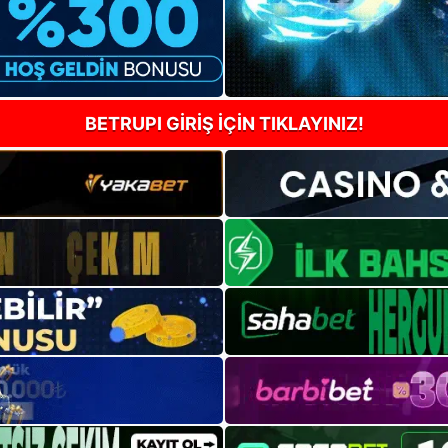
BETRUPI GİRİŞ İÇİN TIKLAYINIZ!