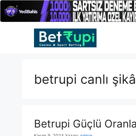
İçeriğe
atla
betrupi canlı şi
Betrupi Güçlü Oranl
Kasım 9, 2024
Yazarı:
admin