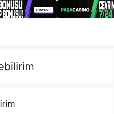
ebilirim
irim