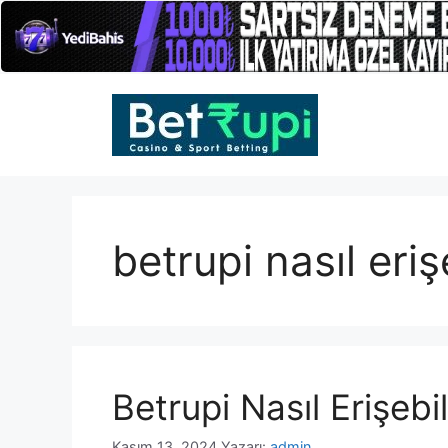
İçeriğe
atla
betrupi nasıl eriş
Betrupi Nasıl Erişebil
Kasım 13, 2024
Yazarı:
admin