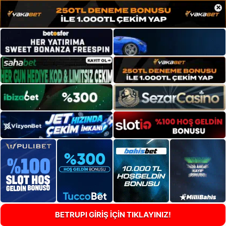
×
BETRUPI GİRİŞ İÇİN TIKLAYINIZ!