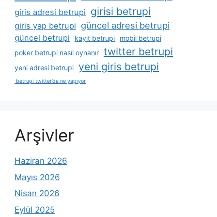
girisi betrupi
giris adresi betrupi
güncel adresi betrupi
giris yap betrupi
güncel betrupi
kayit betrupi
mobil betrupi
twitter betrupi
poker betrupi nasıl oynanır
yeni giris betrupi
yeni adresi betrupi
betrupi twitter’da ne yapıyor
Arşivler
Haziran 2026
Mayıs 2026
Nisan 2026
Eylül 2025