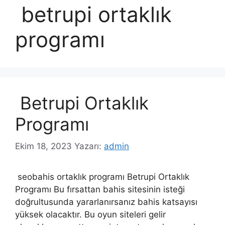
betrupi ortaklık
programı
Betrupi Ortaklık
Programı
Ekim 18, 2023
Yazarı:
admin
seobahis ortaklık programı Betrupi Ortaklık
Programı Bu fırsattan bahis sitesinin isteği
doğrultusunda yararlanırsanız bahis katsayısı
yüksek olacaktır. Bu oyun siteleri gelir