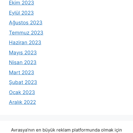
Ekim 2023
Eylül 2023
Ağustos 2023
Temmuz 2023
Haziran 2023
Mayıs 2023
Nisan 2023
Mart 2023
Şubat 2023
Ocak 2023
Aralık 2022
Avrasya'nın en büyük reklam platformunda olmak için