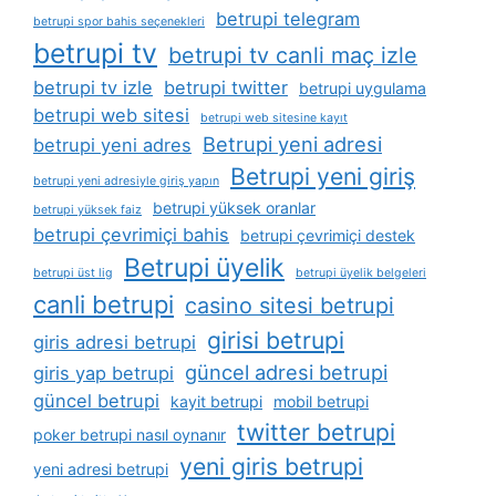
betrupi telegram
betrupi spor bahis seçenekleri
betrupi tv
betrupi tv canli maç izle
betrupi tv izle
betrupi twitter
betrupi uygulama
betrupi web sitesi
betrupi web sitesine kayıt
Betrupi yeni adresi
betrupi yeni adres
Betrupi yeni giriş
betrupi yeni adresiyle giriş yapın
betrupi yüksek oranlar
betrupi yüksek faiz
betrupi çevrimiçi bahis
betrupi çevrimiçi destek
Betrupi üyelik
betrupi üst lig
betrupi üyelik belgeleri
canli betrupi
casino sitesi betrupi
girisi betrupi
giris adresi betrupi
güncel adresi betrupi
giris yap betrupi
güncel betrupi
kayit betrupi
mobil betrupi
twitter betrupi
poker betrupi nasıl oynanır
yeni giris betrupi
yeni adresi betrupi