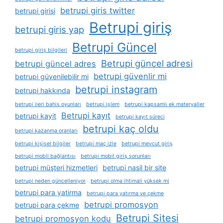
betrupi giris twitter
betrupi girisi
Betrupi giriş
betrupi giris yap
Betrupi Güncel
betrupi giriş bilgileri
Betrupi güncel adresi
betrupi güncel adres
betrupi güvenlir mi
betrupi güvenilebilir mi
betrupi instagram
betrupi hakkında
betrupi i̇leri bahis oyunları
betrupi i̇şlem
betrupi kapsamlı ek materyaller
Betrupi kayıt
betrupi kayit
betrupi kayıt süreci
betrupi kaç oldu
betrupi kazanma oranları
betrupi kişisel bilgiler
betrupi maç izle
betrupi mevcut giriş
betrupi mobil bağlantısı
betrupi mobil giriş sorunları
betrupi müşteri hizmetleri
betrupi nasil bir site
betrupi neden güncelleniyor
betrupi olma i̇htimali yüksek mi
betrupi para yatirma
betrupi para yatırma ve çekme
betrupi promosyon
betrupi para çekme
Betrupi Sitesi
betrupi promosyon kodu