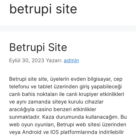
betrupi site
Betrupi Site
Eylül 30, 2023
Yazarı:
admin
Betrupi site site, üyelerin evden bilgisayar, cep
telefonu ve tablet üzerinden giriş yapabileceği
canlı bahis noktaları ile canlı krupiyer etkinlikleri
ve aynı zamanda siteye kurulu cihazlar
aracılığıyla casino benzeri etkinlikler
sunmaktadır. Kaza durumunda kullanacağım. Bu
web oyun oyunları, Betrupi web sitesi üzerinden
veya Android ve IOS platformlarında indirilebilir