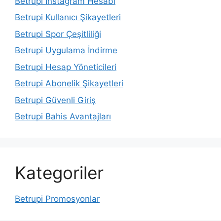
Betrupi İnstagram Hesabı
Betrupi Kullanıcı Şikayetleri
Betrupi Spor Çeşitliliği
Betrupi Uygulama İndirme
Betrupi Hesap Yöneticileri
Betrupi Abonelik Şikayetleri
Betrupi Güvenli Giriş
Betrupi Bahis Avantajları
Kategoriler
Betrupi Promosyonlar