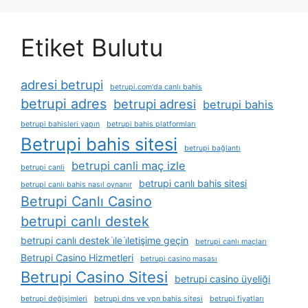
Etiket Bulutu
adresi betrupi
betrupi.com'da canlı bahis
betrupi adres
betrupi adresi
betrupi bahis
betrupi bahisleri yapın
betrupi bahis platformları
Betrupi bahis sitesi
betrupi bağlantı
betrupi canli maç izle
betrupi canli
betrupi canlı bahis sitesi
betrupi canlı bahis nasıl oynanır
Betrupi Canlı Casino
betrupi canlı destek
betrupi canlı destek i̇le i̇letişime geçin
betrupi canlı maçları
Betrupi Casino Hizmetleri
betrupi casino masası
Betrupi Casino Sitesi
betrupi casino üyeliği
betrupi değişimleri
betrupi dns ve vpn bahis sitesi
betrupi fiyatları