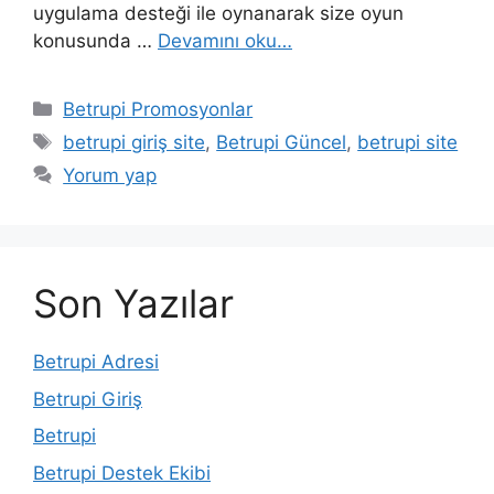
uygulama desteği ile oynanarak size oyun
konusunda …
Devamını oku…
Kategoriler
Betrupi Promosyonlar
Etiketler
betrupi giriş site
,
Betrupi Güncel
,
betrupi site
Yorum yap
Son Yazılar
Betrupi Adresi
Betrupi Giriş
Betrupi
Betrupi Destek Ekibi