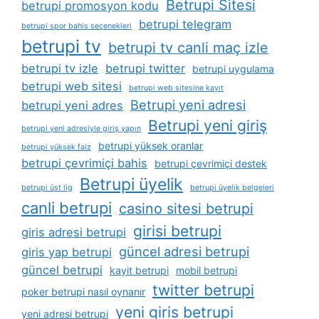
Betrupi Sitesi
betrupi promosyon kodu
betrupi telegram
betrupi spor bahis seçenekleri
betrupi tv
betrupi tv canli maç izle
betrupi tv izle
betrupi twitter
betrupi uygulama
betrupi web sitesi
betrupi web sitesine kayıt
Betrupi yeni adresi
betrupi yeni adres
Betrupi yeni giriş
betrupi yeni adresiyle giriş yapın
betrupi yüksek oranlar
betrupi yüksek faiz
betrupi çevrimiçi bahis
betrupi çevrimiçi destek
Betrupi üyelik
betrupi üst lig
betrupi üyelik belgeleri
canli betrupi
casino sitesi betrupi
girisi betrupi
giris adresi betrupi
güncel adresi betrupi
giris yap betrupi
güncel betrupi
kayit betrupi
mobil betrupi
twitter betrupi
poker betrupi nasıl oynanır
yeni giris betrupi
yeni adresi betrupi